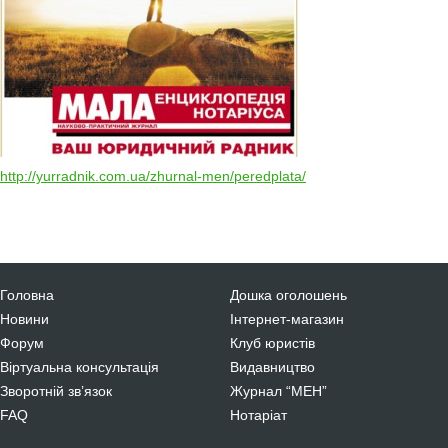
http://yurradnik.com.ua/zhurnal-men/peredplata/
Головна
Дошка оголошень
Новини
Інтернет-магазин
Форум
Клуб юристів
Віртуальна консультація
Видавництво
Зворотній зв’язок
Журнал “МЕН”
FAQ
Нотаріат