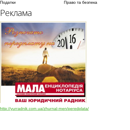
Податки
Право та безпека
Реклама
http://yurradnik.com.ua/zhurnal-men/peredplata/