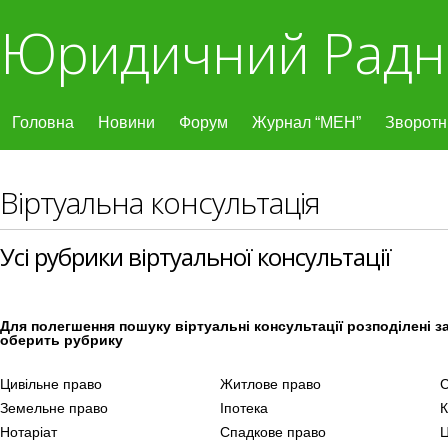
Юридичний Радн
Головна
Новини
Форум
Журнал “МЕН”
Зворотні
Віртуальна консультація
Усі рубрики віртуальної консультації
Для полегшення пошуку віртуальні консультації розподілені з
оберить рубрику
Цивільне право
Житлове право
С
Земельне право
Іпотека
К
Нотаріат
Спадкове право
Ц