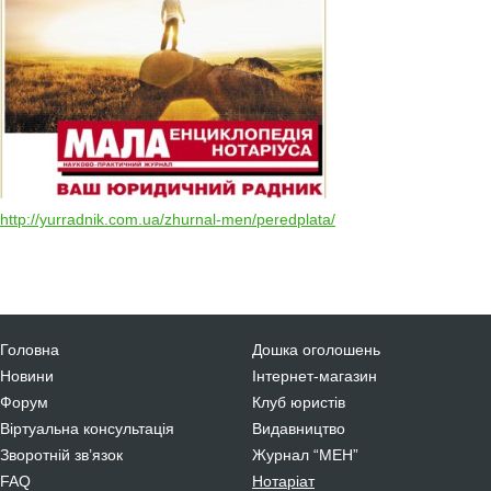
http://yurradnik.com.ua/zhurnal-men/peredplata/
Головна
Дошка оголошень
Новини
Інтернет-магазин
Форум
Клуб юристів
Віртуальна консультація
Видавництво
Зворотній зв’язок
Журнал “МЕН”
FAQ
Нотаріат